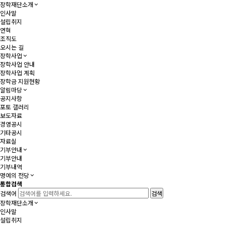
장학재단소개
인사말
설립취지
연혁
조직도
오시는 길
장학사업
장학사업 안내
장학사업 계획
장학금 지원현황
알림마당
공지사항
포토 갤러리
보도자료
경영공시
기타공시
자료실
기부안내
기부안내
기부내역
명예의 전당
통합검색
검색어
장학재단소개
인사말
설립취지