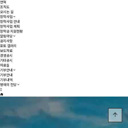
연혁
조직도
오시는 길
장학사업
장학사업 안내
장학사업 계획
장학금 지원현황
알림마당
공지사항
포토 갤러리
보도자료
경영공시
기타공시
자료실
기부안내
기부안내
기부내역
명예의 전당
arrow_upward