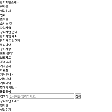
장학재단소개
인사말
설립취지
연혁
조직도
오시는 길
장학사업
장학사업 안내
장학사업 계획
장학금 지원현황
알림마당
공지사항
포토 갤러리
보도자료
경영공시
기타공시
자료실
기부안내
기부안내
기부내역
명예의 전당
통합검색
검색어
장학재단소개
인사말
설립취지