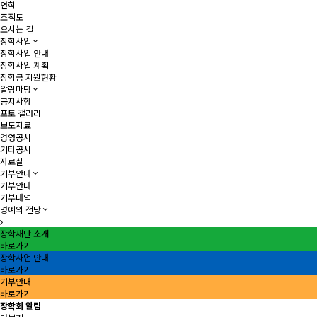
연혁
조직도
오시는 길
장학사업
장학사업 안내
장학사업 계획
장학금 지원현황
알림마당
공지사항
포토 갤러리
보도자료
경영공시
기타공시
자료실
기부안내
기부안내
기부내역
명예의 전당
장학재단 소개
바로가기
장학사업 안내
바로가기
기부안내
바로가기
장학회 알림