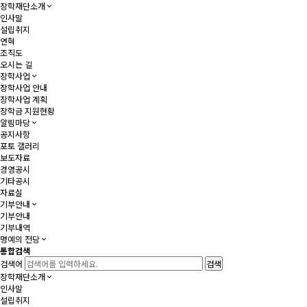
장학재단소개
인사말
설립취지
연혁
조직도
오시는 길
장학사업
장학사업 안내
장학사업 계획
장학금 지원현황
알림마당
공지사항
포토 갤러리
보도자료
경영공시
기타공시
자료실
기부안내
기부안내
기부내역
명예의 전당
통합검색
검색어
장학재단소개
인사말
설립취지